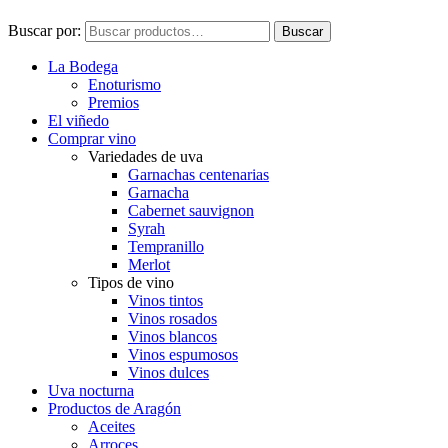
Buscar por:
Buscar
La Bodega
Enoturismo
Premios
El viñedo
Comprar vino
Variedades de uva
Garnachas centenarias
Garnacha
Cabernet sauvignon
Syrah
Tempranillo
Merlot
Tipos de vino
Vinos tintos
Vinos rosados
Vinos blancos
Vinos espumosos
Vinos dulces
Uva nocturna
Productos de Aragón
Aceites
Arroces