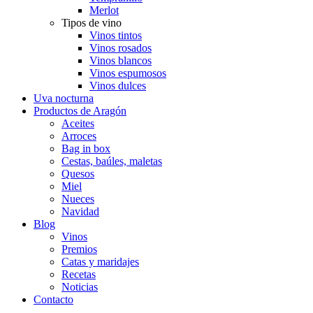
Merlot
Tipos de vino
Vinos tintos
Vinos rosados
Vinos blancos
Vinos espumosos
Vinos dulces
Uva nocturna
Productos de Aragón
Aceites
Arroces
Bag in box
Cestas, baúles, maletas
Quesos
Miel
Nueces
Navidad
Blog
Vinos
Premios
Catas y maridajes
Recetas
Noticias
Contacto