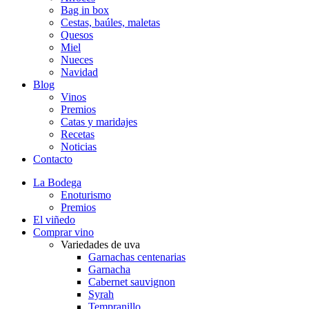
Bag in box
Cestas, baúles, maletas
Quesos
Miel
Nueces
Navidad
Blog
Vinos
Premios
Catas y maridajes
Recetas
Noticias
Contacto
La Bodega
Enoturismo
Premios
El viñedo
Comprar vino
Variedades de uva
Garnachas centenarias
Garnacha
Cabernet sauvignon
Syrah
Tempranillo