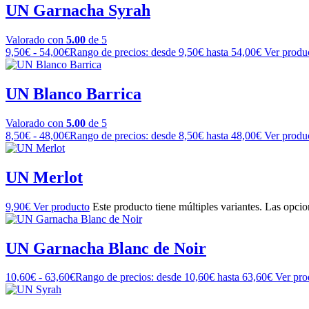
UN Garnacha Syrah
Valorado con
5.00
de 5
9,50
€
-
54,00
€
Rango de precios: desde 9,50€ hasta 54,00€
Ver produ
UN Blanco Barrica
Valorado con
5.00
de 5
8,50
€
-
48,00
€
Rango de precios: desde 8,50€ hasta 48,00€
Ver produ
UN Merlot
9,90
€
Ver producto
Este producto tiene múltiples variantes. Las opci
UN Garnacha Blanc de Noir
10,60
€
-
63,60
€
Rango de precios: desde 10,60€ hasta 63,60€
Ver pro