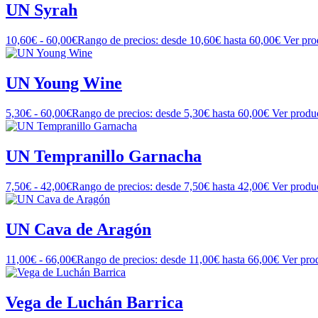
UN Syrah
10,60
€
-
60,00
€
Rango de precios: desde 10,60€ hasta 60,00€
Ver pro
UN Young Wine
5,30
€
-
60,00
€
Rango de precios: desde 5,30€ hasta 60,00€
Ver produ
UN Tempranillo Garnacha
7,50
€
-
42,00
€
Rango de precios: desde 7,50€ hasta 42,00€
Ver produ
UN Cava de Aragón
11,00
€
-
66,00
€
Rango de precios: desde 11,00€ hasta 66,00€
Ver pro
Vega de Luchán Barrica