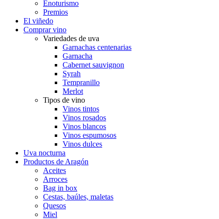
Enoturismo
Premios
El viñedo
Comprar vino
Variedades de uva
Garnachas centenarias
Garnacha
Cabernet sauvignon
Syrah
Tempranillo
Merlot
Tipos de vino
Vinos tintos
Vinos rosados
Vinos blancos
Vinos espumosos
Vinos dulces
Uva nocturna
Productos de Aragón
Aceites
Arroces
Bag in box
Cestas, baúles, maletas
Quesos
Miel