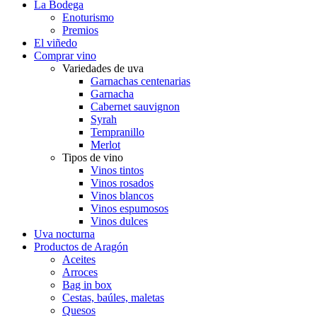
La Bodega
Enoturismo
Premios
El viñedo
Comprar vino
Variedades de uva
Garnachas centenarias
Garnacha
Cabernet sauvignon
Syrah
Tempranillo
Merlot
Tipos de vino
Vinos tintos
Vinos rosados
Vinos blancos
Vinos espumosos
Vinos dulces
Uva nocturna
Productos de Aragón
Aceites
Arroces
Bag in box
Cestas, baúles, maletas
Quesos