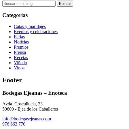
Categorías
Catas y maridajes
Eventos y celebraciones
Ferias
Noticias
Premios
Prensa
Recetas
Viñedo
Vinos
Footer
Bodegas Ejeanas – Enoteca
Avda. Cosculluela, 23
50600 - Ejea de los Caballeros
info@bodegasejeanas.com
976 663 770