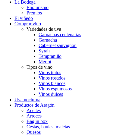
La Bodega
Enoturismo
Premios
El viñedo
Comprar vino
Variedades de uva
Garnachas centenarias
Garnacha
Cabernet sauvignon
Syrah
Tempranillo
Merlot
Tipos de vino
Vinos tintos
Vinos rosados
Vinos blancos
Vinos espumosos
Vinos dulces
Uva nocturna
Productos de Aragón
Aceites
Arroces
Bag in box
Cestas, baúles, maletas
Quesos