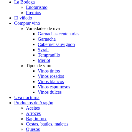
La Bodega
Enoturismo
Premios
El viñedo
Comprar vino
Variedades de uva
Garnachas centenarias
Garnacha
Cabernet sauvignon
Syrah
Tempranillo
Merlot
Tipos de vino
Vinos tintos
Vinos rosados
Vinos blancos
Vinos espumosos
Vinos dulces
Uva nocturna
Productos de Aragón
Aceites
Arroces
Bag in box
Cestas, baúles, maletas
Quesos